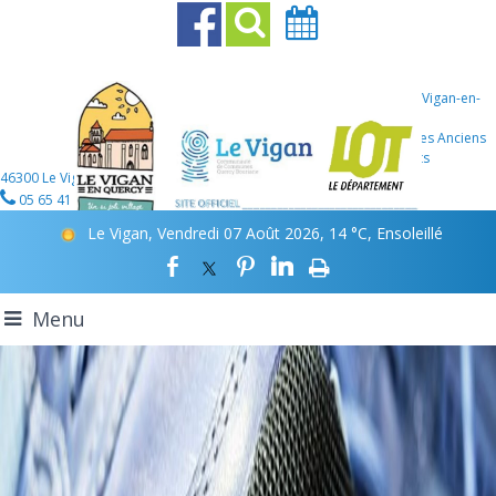
Mairie Le Vigan-en-
Quercy
107 Place des Anciens
Combattants
46300 Le Vigan-en-Quercy
05 65 41 12 46
Le Vigan, Vendredi 07 Août 2026, 14 °C, Ensoleillé
Menu