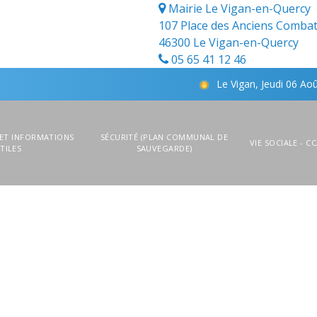
Mairie Le Vigan-en-Quercy
107 Place des Anciens Combat
46300 Le Vigan-en-Quercy
05 65 41 12 46
Le Vigan, Jeudi 06 Aoû
 ET INFORMATIONS
SÉCURITÉ (PLAN COMMUNAL DE
VIE SOCIALE - C
TILES
SAUVEGARDE)
TRAVAILLER ET S'INSTALLER - LES
CONTACT
OPPORTUNITÉS
 la commune
uercy
dans le