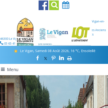
Mairie Le Vigan-en-
Quercy
107 Place des Anciens
Combattants
46300 Le Vigan-en-Quercy
05 65 41 12 46
Le Vigan, Samedi 08 Août 2026, 16 °C, Ensoleillé
Menu