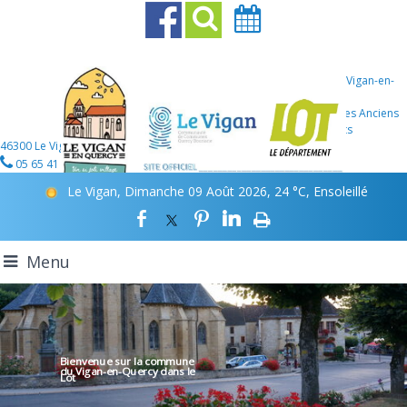
Mairie Le Vigan-en-
Quercy
107 Place des Anciens
Combattants
46300 Le Vigan-en-Quercy
05 65 41 12 46
Le Vigan, Dimanche 09 Août 2026, 24 °C, Ensoleillé
Menu
Bienvenue sur la commune
du Vigan-en-Quercy
dans le
Lot