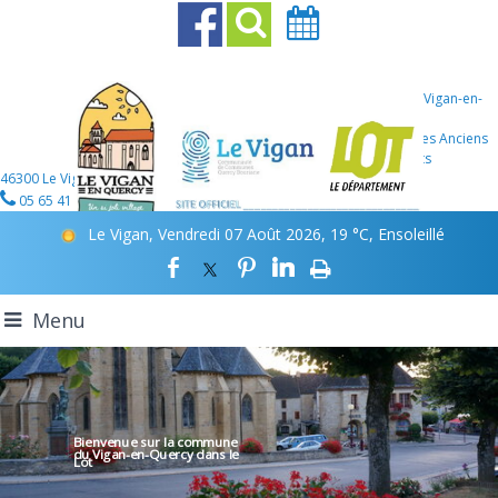
Mairie Le Vigan-en-
Quercy
107 Place des Anciens
Combattants
46300 Le Vigan-en-Quercy
05 65 41 12 46
Le Vigan, Vendredi 07 Août 2026, 19 °C, Ensoleillé
Menu
Bienvenue sur la commune
du Vigan-en-Quercy
dans le
Lot