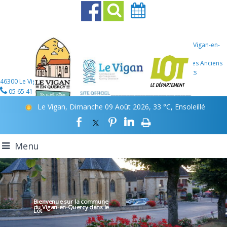
Mairie Le Vigan-en-
Quercy
107 Place des Anciens
Combattants
46300 Le Vigan-en-Quercy
05 65 41 12 46
Le Vigan, Dimanche 09 Août 2026, 33 °C, Ensoleillé
Menu
Bienvenue sur la commune
du Vigan-en-Quercy
dans le
Lot