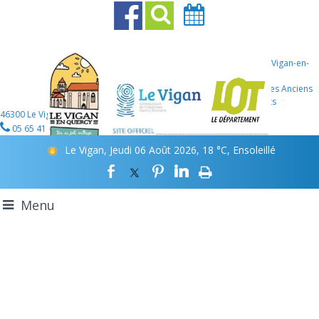
Mairie Le Vigan-en-
Quercy
107 Place des Anciens
Combattants
46300 Le Vigan-en-Quercy
05 65 41 12 46
Le Vigan, Jeudi 06 Août 2026, 18 °C, Ensoleillé
Menu
Bienvenue sur la commune
du Vigan-en-Quercy
dans le
Lot