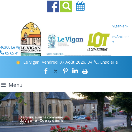
Mairie Le Vigan-en-
Quercy
107 Place des Anciens
Combattants
46300 Le Vigan-en-Quercy
05 65 41 12 46
Le Vigan, Vendredi 07 Août 2026, 34 °C, Ensoleillé
Menu
Bienvenue sur la commune
du Vigan-en-Quercy
dans le
Lot