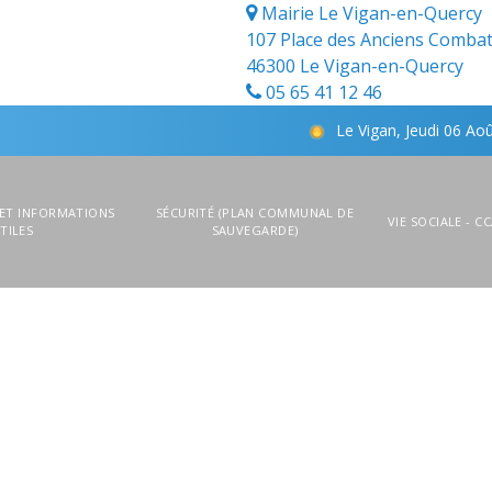
Mairie Le Vigan-en-Quercy
107 Place des Anciens Combat
46300 Le Vigan-en-Quercy
05 65 41 12 46
Le Vigan, Jeudi 06 Aoû
 ET INFORMATIONS
SÉCURITÉ (PLAN COMMUNAL DE
VIE SOCIALE - C
TILES
SAUVEGARDE)
TRAVAILLER ET S'INSTALLER - LES
CONTACT
OPPORTUNITÉS