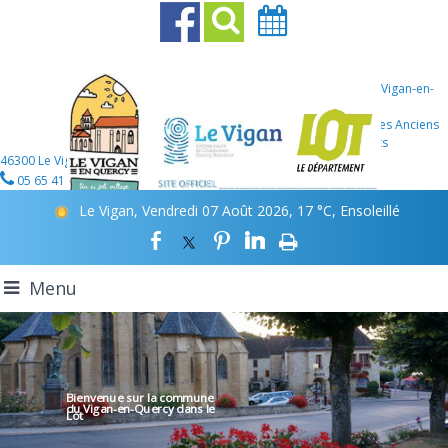
Mairie Le Vigan-en-
Quercy
107 Place des Anciens
Combattants
46300 Le Vigan-en-Quercy
05 65 41 12 46
Le Vigan, Vendredi 07 Août 2026, 17 °C, Ensoleillé
Menu
Bienvenue sur la commune
du Vigan-en-Quercy
dans le
Lot