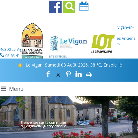
Mairie Le Vigan-en-
Quercy
107 Place des Anciens
Combattants
46300 Le Vigan-en-Quercy
05 65 41 12 46
Le Vigan, Samedi 08 Août 2026, 38 °C, Ensoleillé
Menu
Bienvenue sur la commune
du Vigan-en-Quercy
dans le
Lot