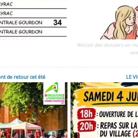
Retrait des dossiers en ma
ava
t de retour cet été
LE V