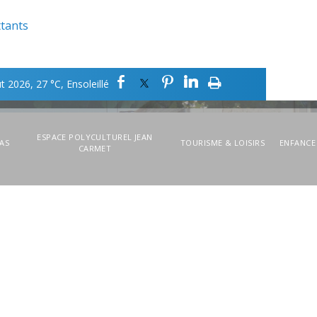
tants
t 2026, 27 °C, Ensoleillé
ESPACE POLYCULTUREL JEAN
CAS
TOURISME & LOISIRS
ENFANCE
CARMET